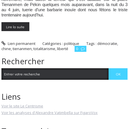
Tienanmen de Pékin quelques mois auparavant, dans la nuit du 3
au 4 juin, tuerie d’une barbarie inouïe dont nous fêtons le triste
trentenaire aujourd’hui.
Lire la suite
Lien permanent
Catégories :
politique
Tags :
démocratie
,
chine
,
tienanmen
,
totalitarisme
,
liberté
0
Rechercher
Liens
Voir le site Le Centrisme
Voir les analyses d'Alexandre Vatimbella sur FigaroVox