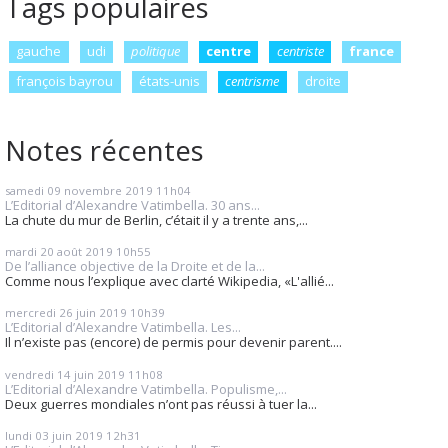
Tags populaires
gauche
udi
politique
centre
centriste
france
françois bayrou
états-unis
centrisme
droite
Notes récentes
samedi 09
novembre 2019
11h04
L’Editorial d’Alexandre Vatimbella. 30 ans...
La chute du mur de Berlin, c’était il y a trente ans,...
mardi 20
août 2019
10h55
De l’alliance objective de la Droite et de la...
Comme nous l’explique avec clarté Wikipedia, «L'allié...
mercredi 26
juin 2019
10h39
L’Editorial d’Alexandre Vatimbella. Les...
Il n’existe pas (encore) de permis pour devenir parent....
vendredi 14
juin 2019
11h08
L’Editorial d’Alexandre Vatimbella. Populisme,...
Deux guerres mondiales n’ont pas réussi à tuer la...
lundi 03
juin 2019
12h31