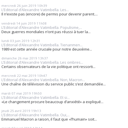
mercredi 26
juin 2019
10h39
L’Editorial d’Alexandre Vatimbella. Les...
Il n’existe pas (encore) de permis pour devenir parent....
vendredi 14
juin 2019
11h08
L’Editorial d’Alexandre Vatimbella. Populisme,...
Deux guerres mondiales n’ont pas réussi à tuer la...
lundi 03
juin 2019
12h31
L’Editorial d’Alexandre Vatimbella. Tienanmen...
1989 est cette année cruciale pour notre deuxième...
dimanche 26
mai 2019
13h37
L’Editorial d’Alexandre Vatimbella. Les ombres...
Certains observateurs de la vie politique ont ressorti...
mercredi 22
mai 2019
10h47
L’Editorial d’Alexandre Vatimbella. Non, Macron...
Une chaîne de télévision du service public s’est demandée...
mardi 07
mai 2019
19h50
L’Editorial d’Alexandre Vatimbella. Et si...
«Le changement procure beaucoup d’anxiété» a expliqué...
jeudi 25
avril 2019
19h13
L’Editorial d’Alexandre Vatimbella. Oui,...
Emmanuel Macron a raison, il faut que «l’humain» soit...