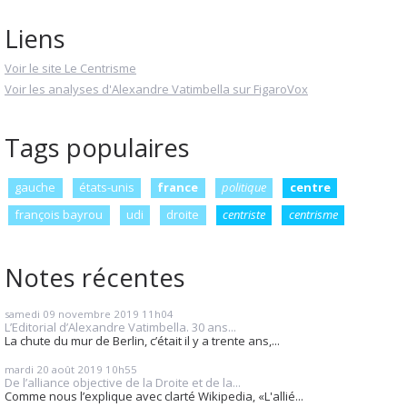
Liens
Voir le site Le Centrisme
Voir les analyses d'Alexandre Vatimbella sur FigaroVox
Tags populaires
gauche
états-unis
france
politique
centre
françois bayrou
udi
droite
centriste
centrisme
Notes récentes
samedi 09
novembre 2019
11h04
L’Editorial d’Alexandre Vatimbella. 30 ans...
La chute du mur de Berlin, c’était il y a trente ans,...
mardi 20
août 2019
10h55
De l’alliance objective de la Droite et de la...
Comme nous l’explique avec clarté Wikipedia, «L'allié...