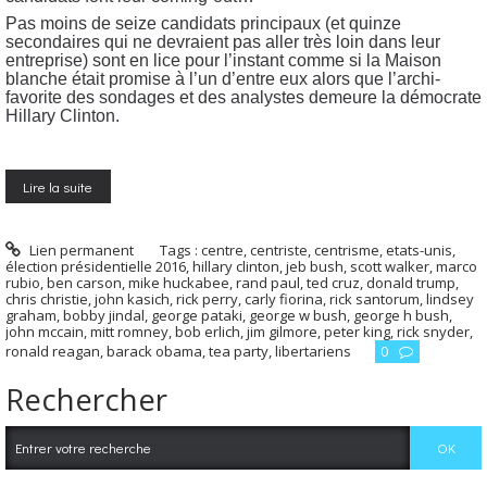
Pas moins de seize candidats principaux (et quinze
secondaires qui ne devraient pas aller très loin dans leur
entreprise) sont en lice pour l’instant comme si la Maison
blanche était promise à l’un d’entre eux alors que l’archi-
favorite des sondages et des analystes demeure la démocrate
Hillary Clinton.
Lire la suite
Lien permanent
Tags :
centre
,
centriste
,
centrisme
,
etats-unis
,
élection présidentielle 2016
,
hillary clinton
,
jeb bush
,
scott walker
,
marco
rubio
,
ben carson
,
mike huckabee
,
rand paul
,
ted cruz
,
donald trump
,
chris christie
,
john kasich
,
rick perry
,
carly fiorina
,
rick santorum
,
lindsey
graham
,
bobby jindal
,
george pataki
,
george w bush
,
george h bush
,
john mccain
,
mitt romney
,
bob erlich
,
jim gilmore
,
peter king
,
rick snyder
,
ronald reagan
,
barack obama
,
tea party
,
libertariens
0
Rechercher