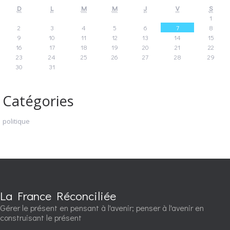
D
L
M
M
J
V
S
1
2
3
4
5
6
7
8
9
10
11
12
13
14
15
16
17
18
19
20
21
22
23
24
25
26
27
28
29
30
31
Catégories
politique
La France Réconciliée
Gérer le présent en pensant à l'avenir; penser à l'avenir en
construisant le présent