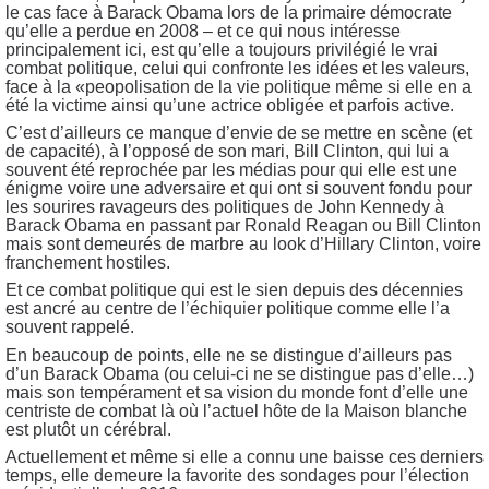
le cas face à Barack Obama lors de la primaire démocrate
qu’elle a perdue en 2008 – et ce qui nous intéresse
principalement ici, est qu’elle a toujours privilégié le vrai
combat politique, celui qui confronte les idées et les valeurs,
face à la «peopolisation de la vie politique même si elle en a
été la victime ainsi qu’une actrice obligée et parfois active.
C’est d’ailleurs ce manque d’envie de se mettre en scène (et
de capacité), à l’opposé de son mari, Bill Clinton, qui lui a
souvent été reprochée par les médias pour qui elle est une
énigme voire une adversaire et qui ont si souvent fondu pour
les sourires ravageurs des politiques de John Kennedy à
Barack Obama en passant par Ronald Reagan ou Bill Clinton
mais sont demeurés de marbre au look d’Hillary Clinton, voire
franchement hostiles.
Et ce combat politique qui est le sien depuis des décennies
est ancré au centre de l’échiquier politique comme elle l’a
souvent rappelé.
En beaucoup de points, elle ne se distingue d’ailleurs pas
d’un Barack Obama (ou celui-ci ne se distingue pas d’elle…)
mais son tempérament et sa vision du monde font d’elle une
centriste de combat là où l’actuel hôte de la Maison blanche
est plutôt un cérébral.
Actuellement et même si elle a connu une baisse ces derniers
temps, elle demeure la favorite des sondages pour l’élection