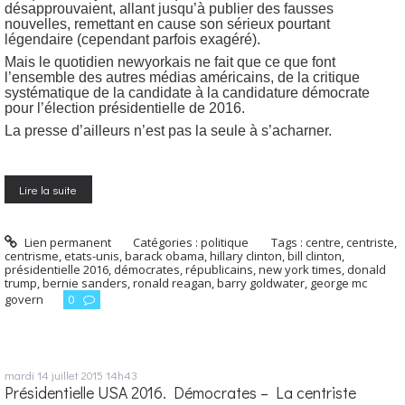
désapprouvaient, allant jusqu’à publier des fausses
nouvelles, remettant en cause son sérieux pourtant
légendaire (cependant parfois exagéré).
Mais le quotidien newyorkais ne fait que ce que font
l’ensemble des autres médias américains, de la critique
systématique de la candidate à la candidature démocrate
pour l’élection présidentielle de 2016.
La presse d’ailleurs n’est pas la seule à s’acharner.
Lire la suite
Lien permanent
Catégories :
politique
Tags :
centre
,
centriste
,
centrisme
,
etats-unis
,
barack obama
,
hillary clinton
,
bill clinton
,
présidentielle 2016
,
démocrates
,
républicains
,
new york times
,
donald
trump
,
bernie sanders
,
ronald reagan
,
barry goldwater
,
george mc
govern
0
mardi 14
juillet 2015
14h43
Présidentielle USA 2016. Démocrates – La centriste