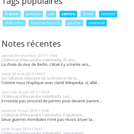
Tags populaires
france
politique
udi
centre
droite
centriste
états-unis
françois bayrou
gauche
centrisme
Notes récentes
samedi 09
novembre 2019
11h04
L’Editorial d’Alexandre Vatimbella. 30 ans...
La chute du mur de Berlin, c’était il y a trente ans,...
mardi 20
août 2019
10h55
De l’alliance objective de la Droite et de la...
Comme nous l’explique avec clarté Wikipedia, «L'allié...
mercredi 26
juin 2019
10h39
L’Editorial d’Alexandre Vatimbella. Les...
Il n’existe pas (encore) de permis pour devenir parent....
vendredi 14
juin 2019
11h08
L’Editorial d’Alexandre Vatimbella. Populisme,...
Deux guerres mondiales n’ont pas réussi à tuer la...
lundi 03
juin 2019
12h31
L’Editorial d’Alexandre Vatimbella. Tienanmen...