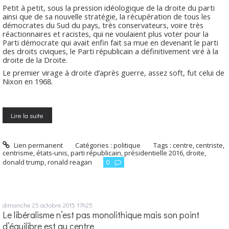
Petit à petit, sous la pression idéologique de la droite du parti
ainsi que de sa nouvelle stratégie, la récupération de tous les
démocrates du Sud du pays, très conservateurs, voire très
réactionnaires et racistes, qui ne voulaient plus voter pour la
Parti démocrate qui avait enfin fait sa mue en devenant le parti
des droits civiques, le Parti républicain a définitivement viré à la
droite de la Droite.
Le premier virage à droite d’après guerre, assez soft, fut celui de
Nixon en 1968.
Lire la suite
Lien permanent
Catégories :
politique
Tags :
centre
,
centriste
,
centrisme
,
états-unis
,
parti républicain
,
présidentielle 2016
,
droite
,
donald trump
,
ronald reagan
0
dimanche 25
octobre 2015
17h25
Le libéralisme n’est pas monolithique mais son point
d’équilibre est au centre