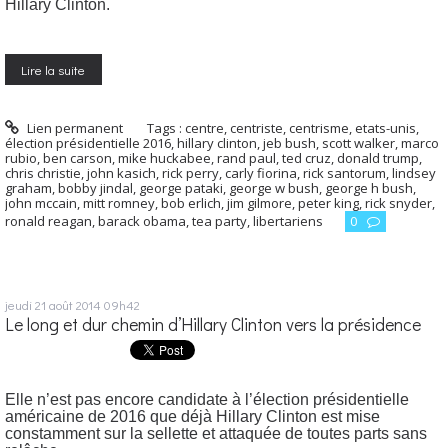
Hillary Clinton.
Lire la suite
Lien permanent
Tags :
centre
,
centriste
,
centrisme
,
etats-unis
,
élection présidentielle 2016
,
hillary clinton
,
jeb bush
,
scott walker
,
marco
rubio
,
ben carson
,
mike huckabee
,
rand paul
,
ted cruz
,
donald trump
,
chris christie
,
john kasich
,
rick perry
,
carly fiorina
,
rick santorum
,
lindsey
graham
,
bobby jindal
,
george pataki
,
george w bush
,
george h bush
,
john mccain
,
mitt romney
,
bob erlich
,
jim gilmore
,
peter king
,
rick snyder
,
ronald reagan
,
barack obama
,
tea party
,
libertariens
0
jeudi 21
août 2014
09h42
Le long et dur chemin d’Hillary Clinton vers la présidence
Elle n’est pas encore candidate à l’élection présidentielle
américaine de 2016 que déjà Hillary Clinton est mise
constamment sur la sellette et attaquée de toutes parts sans