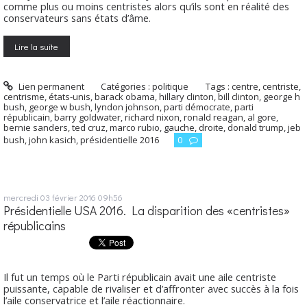
comme plus ou moins centristes alors qu’ils sont en réalité des
conservateurs sans états d’âme.
Lire la suite
Lien permanent
Catégories :
politique
Tags :
centre
,
centriste
,
centrisme
,
états-unis
,
barack obama
,
hillary clinton
,
bill clinton
,
george h
bush
,
george w bush
,
lyndon johnson
,
parti démocrate
,
parti
républicain
,
barry goldwater
,
richard nixon
,
ronald reagan
,
al gore
,
bernie sanders
,
ted cruz
,
marco rubio
,
gauche
,
droite
,
donald trump
,
jeb
bush
,
john kasich
,
présidentielle 2016
0
mercredi 03
février 2016
09h56
Présidentielle USA 2016. La disparition des «centristes»
républicains
Il fut un temps où le Parti républicain avait une aile centriste
puissante, capable de rivaliser et d’affronter avec succès à la fois
l’aile conservatrice et l’aile réactionnaire.