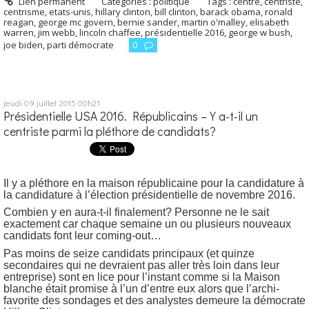
Lien permanent
Catégories :
politique
Tags :
centre
,
centriste
,
centrisme
,
etats-unis
,
hillary clinton
,
bill clinton
,
barack obama
,
ronald
reagan
,
george mc govern
,
bernie sander
,
martin o'malley
,
elisabeth
warren
,
jim webb
,
lincoln chaffee
,
présidentielle 2016
,
george w bush
,
joe biden
,
parti démocrate
0
jeudi 09
juillet 2015
00h21
Présidentielle USA 2016. Républicains – Y a-t-il un
centriste parmi la pléthore de candidats?
Il y a pléthore en la maison républicaine pour la candidature à
la candidature à l’élection présidentielle de novembre 2016.
Combien y en aura-t-il finalement? Personne ne le sait
exactement car chaque semaine un ou plusieurs nouveaux
candidats font leur coming-out…
Pas moins de seize candidats principaux (et quinze
secondaires qui ne devraient pas aller très loin dans leur
entreprise) sont en lice pour l’instant comme si la Maison
blanche était promise à l’un d’entre eux alors que l’archi-
favorite des sondages et des analystes demeure la démocrate