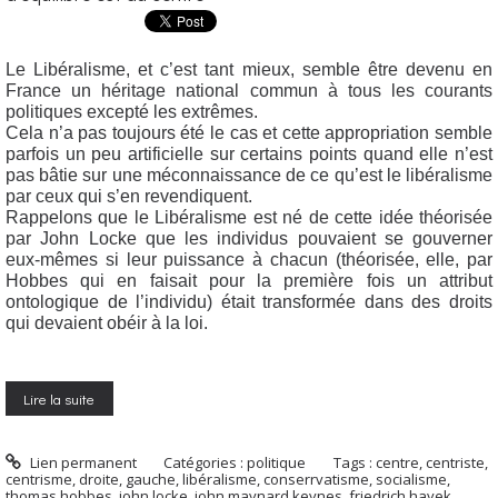
Le Libéralisme, et c’est tant mieux, semble être devenu en
France un héritage national commun à tous les courants
politiques excepté les extrêmes.
Cela n’a pas toujours été le cas et cette appropriation semble
parfois un peu artificielle sur certains points quand elle n’est
pas bâtie sur une méconnaissance de ce qu’est le libéralisme
par ceux qui s’en revendiquent.
Rappelons que le Libéralisme est né de cette idée théorisée
par John Locke que les individus pouvaient se gouverner
eux-mêmes si leur puissance à chacun (théorisée, elle, par
Hobbes qui en faisait pour la première fois un attribut
ontologique de l’individu) était transformée dans des droits
qui devaient obéir à la loi.
Lire la suite
Lien permanent
Catégories :
politique
Tags :
centre
,
centriste
,
centrisme
,
droite
,
gauche
,
libéralisme
,
conserrvatisme
,
socialisme
,
thomas hobbes
,
john locke
,
john maynard keynes
,
friedrich hayek
,