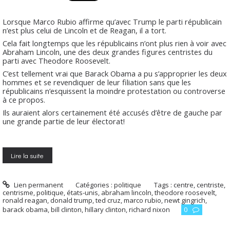
Lorsque Marco Rubio affirme qu’avec Trump le parti républicain
n’est plus celui de Lincoln et de Reagan, il a tort.
Cela fait longtemps que les républicains n’ont plus rien à voir avec
Abraham Lincoln, une des deux grandes figures centristes du
parti avec Theodore Roosevelt.
C’est tellement vrai que Barack Obama a pu s’approprier les deux
hommes et se revendiquer de leur filiation sans que les
républicains n’esquissent la moindre protestation ou controverse
à ce propos.
Ils auraient alors certainement été accusés d’être de gauche par
une grande partie de leur électorat!
Lire la suite
Lien permanent
Catégories :
politique
Tags :
centre
,
centriste
,
centrisme
,
politique
,
états-unis
,
abraham lincoln
,
theodore roosevelt
,
ronald reagan
,
donald trump
,
ted cruz
,
marco rubio
,
newt gingrich
,
barack obama
,
bill clinton
,
hillary clinton
,
richard nixon
0