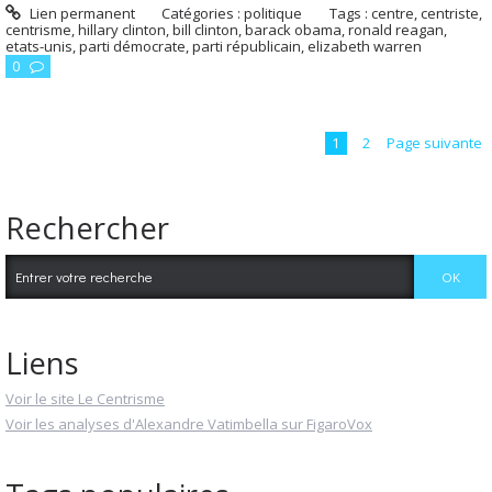
Lien permanent
Catégories :
politique
Tags :
centre
,
centriste
,
centrisme
,
hillary clinton
,
bill clinton
,
barack obama
,
ronald reagan
,
etats-unis
,
parti démocrate
,
parti républicain
,
elizabeth warren
0
1
2
Page suivante
Rechercher
Liens
Voir le site Le Centrisme
Voir les analyses d'Alexandre Vatimbella sur FigaroVox