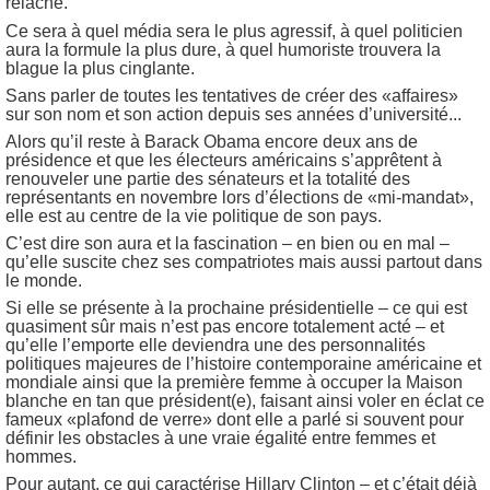
relâche.
Ce sera à quel média sera le plus agressif, à quel politicien
aura la formule la plus dure, à quel humoriste trouvera la
blague la plus cinglante.
Sans parler de toutes les tentatives de créer des «affaires»
sur son nom et son action depuis ses années d’université...
Alors qu’il reste à Barack Obama encore deux ans de
présidence et que les électeurs américains s’apprêtent à
renouveler une partie des sénateurs et la totalité des
représentants en novembre lors d’élections de «mi-mandat»,
elle est au centre de la vie politique de son pays.
C’est dire son aura et la fascination – en bien ou en mal –
qu’elle suscite chez ses compatriotes mais aussi partout dans
le monde.
Si elle se présente à la prochaine présidentielle – ce qui est
quasiment sûr mais n’est pas encore totalement acté – et
qu’elle l’emporte elle deviendra une des personnalités
politiques majeures de l’histoire contemporaine américaine et
mondiale ainsi que la première femme à occuper la Maison
blanche en tan que président(e), faisant ainsi voler en éclat ce
fameux «plafond de verre» dont elle a parlé si souvent pour
définir les obstacles à une vraie égalité entre femmes et
hommes.
Pour autant, ce qui caractérise Hillary Clinton – et c’était déjà