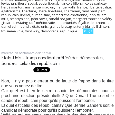
léviathan
,
libéral social
,
social libéral
,
françois fillon
,
nicolas sarkozy
hervé mariton
,
emmanuel macron
,
manuel valls
,
france
,
liberté
,
égalité
,
égalitarisme
,
libertaire
,
libéral libertaire
,
libertarien
,
rand paul
,
parti
républicain
,
liberal
,
humanisme
,
démocratie-chrétienne
,
john stuart
mills
,
amartya sen
,
john rawls
,
ronald reagan
,
margaret thatcher
,
valéry
giscard d'estaing
,
udf
,
méritocratie
,
opportunités
,
égalité des chances
,
daniel cohn-bendit
,
états-unis
,
grande bretagne
,
tony blair
,
bill clinton
,
troisième voie
,
third way
,
démocratie
,
république
0
mercredi 16
septembre 2015
14h06
Etats-Unis - Trump candidat préféré des démocrates,
Sanders, celui des républicains!
Non, il n’y a pas d’erreur ou de faute de frappe dans le titre
que vous venez de lire.
Car quel est bien le secret espoir des démocrates pour la
prochaine élection présidentielle? Que Donald Trump soit le
candidat républicain pour qu’ils puissent l’emporter.
Et quel est celui des républicains? Que Bernie Sanders soit le
candidat démocrate pour qu’ils puissent l’emporter.