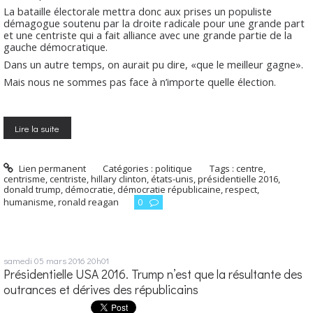
La bataille électorale mettra donc aux prises un populiste
démagogue soutenu par la droite radicale pour une grande part
et une centriste qui a fait alliance avec une grande partie de la
gauche démocratique.
Dans un autre temps, on aurait pu dire, «que le meilleur gagne».
Mais nous ne sommes pas face à n’importe quelle élection.
Lire la suite
Lien permanent
Catégories :
politique
Tags :
centre
,
centrisme
,
centriste
,
hillary clinton
,
états-unis
,
présidentielle 2016
,
donald trump
,
démocratie
,
démocratie républicaine
,
respect
,
humanisme
,
ronald reagan
0
samedi 05
mars 2016
20h01
Présidentielle USA 2016. Trump n’est que la résultante des
outrances et dérives des républicains