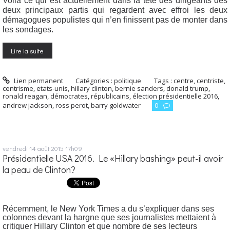
Voilà ce qui est actuellement dans la tête des dirigeants des
deux principaux partis qui regardent avec effroi les deux
démagogues populistes qui n’en finissent pas de monter dans
les sondages.
Lire la suite
Lien permanent
Catégories :
politique
Tags :
centre
,
centriste
,
centrisme
,
etats-unis
,
hillary clinton
,
bernie sanders
,
donald trump
,
ronald reagan
,
démocrates
,
républicains
,
élection présidentielle 2016
,
andrew jackson
,
ross perot
,
barry goldwater
0
vendredi 14
août 2015
17h09
Présidentielle USA 2016. Le «Hillary bashing» peut-il avoir
la peau de Clinton?
Récemment, le New York Times a du s’expliquer dans ses
colonnes devant la hargne que ses journalistes mettaient à
critiquer Hillary Clinton et que nombre de ses lecteurs