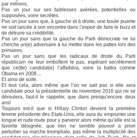
par millions.
Pas un jour sur ses faiblesses avérées, potentielles ou
supposées, voire secrètes.
Pas un jour sans que, à gauche et à droite, une boule puante
ne soit lancée à son encontre dans l’espoir de faire le buzz et
de détruire sa crédibilité.
Pas un jour sans que la gauche du Parti démocrate ne lui
cherche un(e) adversaire à lui mettre dans les pattes lors des
primaires.
Pas un jour sans que les radicaux de droite du Parti
républicain ne leur emboîtent le pas, espérant secrètement
que ce(tte) candidat(e) l’affaiblira, voire la battra comme
Obama en 2008…
Et ainsi de suite.
Et tout cela, alors même que l’on ne sait pas si elle sera
candidate pour la présidentielle de novembre 2016 qui ne se
déroulera, faut-il le rappeler, que dans presqu’encore deux
ans!
Toujours est-il que si Hillary Clinton devient la première
femme présidente des Etats-Unis, elle aura du emprunter une
longue et rude route pour y parvenir alors même qu’elle est la
favorite désignée, que rien ne semble pouvoir a priori
perturber sa marche triomphale, pas même la multiplicité des