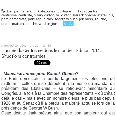
Lien permanent
Catégories :
politique
Tags :
centre
,
centrisme
,
centriste
,
hillary clinton
,
bill clinton
,
barack obama
,
états-unis
,
parti démocrate
,
parti répubicain
,
george w bush
,
jeb bush
,
gauche
,
droite
,
maison blanche
,
washington
0
mercredi 24
décembre 2014
16h35
L’année du Centrisme dans le monde - Edition 2014.
Situations contrastées
- Mauvaise année pour Barack Obama?
Le Parti démocrate a perdu largement les élections de
midterm – celles qui se déroulent à la moitié du mandat du
président des Etats-Unis – se retrouvant minoritaire au
Congrès, à la fois à la Chambre des représentants – où c’était
déjà le cas – mais avec un nombre d’élus le plus bas depuis
1928 et au Sénat où il a perdu la majorité acquise lors de la
présidence de George W Bush.
Cette défaite était prévue ainsi que son ampleur qui est