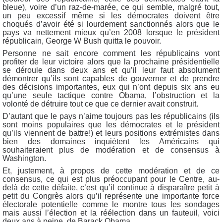
bleue), voire d’un raz-de-marée, ce qui semble, malgré tout,
un peu excessif même si les démocrates doivent être
choqués d’avoir été si lourdement sanctionnés alors que le
pays va nettement mieux qu’en 2008 lorsque le président
républicain, George W Bush quitta le pouvoir.
Personne ne sait encore comment les républicains vont
profiter de leur victoire alors que la prochaine présidentielle
se déroule dans deux ans et qu’il leur faut absolument
démontrer qu’ils sont capables de gouverner et de prendre
des décisions importantes, eux qui n’ont depuis six ans eu
qu’une seule tactique contre Obama, l’obstruction et la
volonté de détruire tout ce que ce dernier avait construit.
D’autant que le pays n’aime toujours pas les républicains (ils
sont moins populaires que les démocrates et le président
qu’ils viennent de battre!) et leurs positions extrémistes dans
bien des domaines inquiètent les Américains qui
souhaiteraient plus de modération et de consensus à
Washington.
Et, justement, à propos de cette modération et de ce
consensus, ce qui est plus préoccupant pour le Centre, au-
delà de cette défaite, c’est qu’il continue à disparaître petit à
petit du Congrès alors qu’il représente une importante force
électorale potentielle comme le montre tous les sondages
mais aussi l’élection et la réélection dans un fauteuil, voici
deux ans à peine, de Barack Obama.