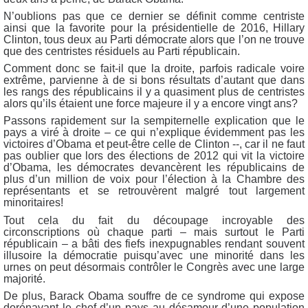
N’oublions pas que ce dernier se définit comme centriste
ainsi que la favorite pour la présidentielle de 2016, Hillary
Clinton, tous deux au Parti démocrate alors que l’on ne trouve
que des centristes résiduels au Parti républicain.
Comment donc se fait-il que la droite, parfois radicale voire
extrême, parvienne à de si bons résultats d’autant que dans
les rangs des républicains il y a quasiment plus de centristes
alors qu’ils étaient une force majeure il y a encore vingt ans?
Passons rapidement sur la sempiternelle explication que le
pays a viré à droite – ce qui n’explique évidemment pas les
victoires d’Obama et peut-être celle de Clinton --, car il ne faut
pas oublier que lors des élections de 2012 qui vit la victoire
d’Obama, les démocrates devancèrent les républicains de
plus d’un million de voix pour l’élection à la Chambre des
représentants et se retrouvèrent malgré tout largement
minoritaires!
Tout cela du fait du découpage incroyable des
circonscriptions où chaque parti – mais surtout le Parti
républicain – a bâti des fiefs inexpugnables rendant souvent
illusoire la démocratie puisqu’avec une minorité dans les
urnes on peut désormais contrôler le Congrès avec une large
majorité.
De plus, Barack Obama souffre de ce syndrome qui expose
dorénavant le chef d’un pays au désamour d’une population