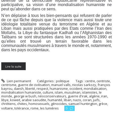
défense de la démocratie républicaine représentative et
participative, sa vision d’une mondialisation humaniste ne
peut qu’abonder dans ce sens.
N’en déplaise à tous les bien-pensants qui refusent de parler
de ce qui fâche depuis que la violence mais aussi toute une
idéologie totalitaire venue du terrorisme en Algérie et au
Liban mais aussi pratiquées par des Etats comme l’Iran des
Mollahs, la Libye du fantasque Kadhafi ou l’Afghanistan des
Talibans se sont structurées dans les années 1970-1990 et
qu’elles ont trouvé un terrain favorable dans les
communautés musulmanes à travers le monde et, notamment,
dans les pays occidentaux.
Lire la suite
Lien permanent
Catégories :
politique
Tags :
centre
,
centriste
,
centrisme
,
guerre de civilisation
,
manuel valls
,
nicolas sarkozy
,
françois
bayrou
,
daesh
,
liberté
,
respect
,
humanisme
,
occident
,
mondialisation
,
mondialisation humaniste
,
culture
,
islam
,
musulman
,
islamistes
,
le
monde
,
george w bush
,
néoconservateurs
,
guerre d'irak
,
algérie
,
iran
,
libye
,
koweit
,
arabie saoudite
,
humanité
,
liban
,
nazis
,
coran
,
juifs
,
chrétiens
,
chiites
,
homosexuels
,
génocides
,
samuel huntington
,
grèce
,
voltaire
,
tolérance
,
rome
,
les lumières
0