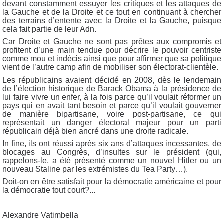
devant constamment essuyer les critiques et les attaques de
la Gauche et de la Droite et ce tout en continuant à chercher
des terrains d’entente avec la Droite et la Gauche, puisque
cela fait partie de leur Adn.
Car Droite et Gauche ne sont pas prêtes aux compromis et
profitent d’une main tendue pour décrire le pouvoir centriste
comme mou et indécis ainsi que pour affirmer que sa politique
vient de l’autre camp afin de mobiliser son électorat-clientèle.
Les républicains avaient décidé en 2008, dès le lendemain
de l’élection historique de Barack Obama à la présidence de
lui faire vivre un enfer, à la fois parce qu’il voulait réformer un
pays qui en avait tant besoin et parce qu’il voulait gouverner
de manière bipartisane, voire post-partisane, ce qui
représentait un danger électoral majeur pour un parti
républicain déjà bien ancré dans une droite radicale.
In fine, ils ont réussi après six ans d’attaques incessantes, de
blocages au Congrès, d’insultes sur le président (qui,
rappelons-le, a été présenté comme un nouvel Hitler ou un
nouveau Staline par les extrémistes du Tea Party…).
Doit-on en être satisfait pour la démocratie américaine et pour
la démocratie tout court?...
Alexandre Vatimbella