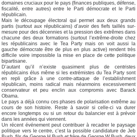
domaines cruciaux pour le pays (finances publiques, défense,
fiscalité, entre autres) entre le Parti démocrate et le Parti
républicain.
Mais le découpage électoral qui permet aux deux grands
partis (surtout aux républicains) d’avoir des fiefs taillés sur-
mesure pour des décennies et la pression des extrêmes dans
chacune des deux formations (surtout l’extrême-droite chez
les républicains avec le Tea Party mais on voit aussi la
gauche démocrate être de plus en plus active) rendent très
difficile voire impossible la mise en place de cette politique
bipartisane.
D’autant qu’il n’existe quasiment plus de centristes
républicains élus même si les extrémistes du Tea Party sont
en repli grâce à une contre-attaque de l’establishment
républicain, moins radical mais néanmoins excessivement
conservateur et peu enclin aux compromis avec Barack
Obama.
Le pays a déjà connu ces phases de polarisation extrême au
cours de son histoire. Reste à savoir si celle-ci va durer
encore longtemps ou si un retour du balancier est à prévoir
dans les années qui viennent.
Un récent événement peut contribuer à recadrer le paysage
politique vers le centre, c’est la possible candidature de Jeb
Bush, fils de George H Bush et frère de George W Bush, deux