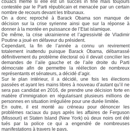
couacs même si elle est un succès in fine mais toujours
contestée par le Parti républicain et menacée par un certain
nombre de recours devant les tribunaux.
On a donc reproché à Barack Obama son manque de
décision sur la crise syrienne ainsi que sur la réponse à
donner à la montée en puissance de l’Etat islamique.
De même, la crise ukrainienne et l’agressivité de Vladimir
Poutine a joué en défaveur du président.
Cependant, la fin de l’année a connu un revirement
totalement inattendu puisque Barack Obama, débarrassé
définitivement du problème électoral où il devait concilier les
demandes de l’aile gauche et de l’aile droite du Parti
démocrate afin de permettre la réélection de nombreux
représentants et sénateurs, a décidé d’agir.
Sur le plan intérieur, il a décidé, une fois les élections
passées et ayant les mains libres à nouveau d’autant qu’il ne
sera pas candidat en 2016, de prendre une décision forte en
matière d’immigration en régularisant plusieurs millions de
personnes en situation irrégulière pour une durée limitée.
En outre, il est monté au créneau pour dénoncer les
problèmes raciaux du pays après les affaires de Ferguson
(Missouri) et Staten Island (New York) où deux noirs ont été
tués par la police ce qui a engendré de nombreuses
manifestations à travers le pays.