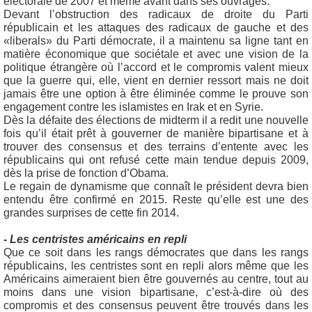
électorale de 2007 et même avant dans ses ouvrages.
Devant l’obstruction des radicaux de droite du Parti
républicain et les attaques des radicaux de gauche et des
«liberals» du Parti démocrate, il a maintenu sa ligne tant en
matière économique que sociétale et avec une vision de la
politique étrangère où l’accord et le compromis valent mieux
que la guerre qui, elle, vient en dernier ressort mais ne doit
jamais être une option à être éliminée comme le prouve son
engagement contre les islamistes en Irak et en Syrie.
Dès la défaite des élections de midterm il a redit une nouvelle
fois qu’il était prêt à gouverner de manière bipartisane et à
trouver des consensus et des terrains d’entente avec les
républicains qui ont refusé cette main tendue depuis 2009,
dès la prise de fonction d’Obama.
Le regain de dynamisme que connaît le président devra bien
entendu être confirmé en 2015. Reste qu’elle est une des
grandes surprises de cette fin 2014.
- Les centristes américains en repli
Que ce soit dans les rangs démocrates que dans les rangs
républicains, les centristes sont en repli alors même que les
Américains aimeraient bien être gouvernés au centre, tout au
moins dans une vision bipartisane, c’est-à-dire où des
compromis et des consensus peuvent être trouvés dans les