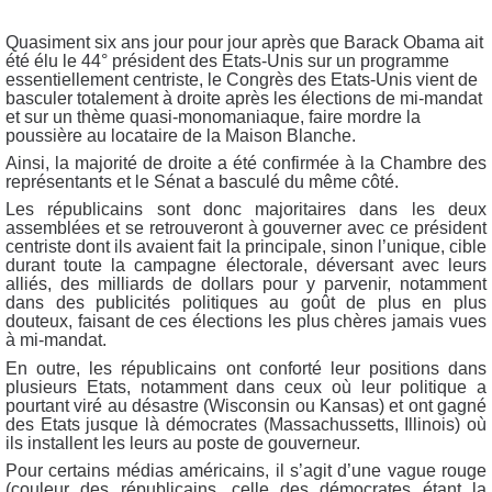
Quasiment six ans jour pour jour après que Barack Obama ait
été élu le 44° président des Etats-Unis sur un programme
essentiellement centriste, le Congrès des Etats-Unis vient de
basculer totalement à droite après les élections de mi-mandat
et sur un thème quasi-monomaniaque, faire mordre la
poussière au locataire de la Maison Blanche.
Ainsi, la majorité de droite a été confirmée à la Chambre des
représentants et le Sénat a basculé du même côté.
Les républicains sont donc majoritaires dans les deux
assemblées et se retrouveront à gouverner avec ce président
centriste dont ils avaient fait la principale, sinon l’unique, cible
durant toute la campagne électorale, déversant avec leurs
alliés, des milliards de dollars pour y parvenir, notamment
dans des publicités politiques au goût de plus en plus
douteux, faisant de ces élections les plus chères jamais vues
à mi-mandat.
En outre, les républicains ont conforté leur positions dans
plusieurs Etats, notamment dans ceux où leur politique a
pourtant viré au désastre (Wisconsin ou Kansas) et ont gagné
des Etats jusque là démocrates (Massachussetts, Illinois) où
ils installent les leurs au poste de gouverneur.
Pour certains médias américains, il s’agit d’une vague rouge
(couleur des républicains, celle des démocrates étant la