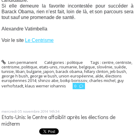
candidature.
Si elle demeure la favorite incontestée pour succéder à
Barack Obama, rien n’est fait, loin de là, et son parcours sera
tout sauf une promenade de santé.
Alexandre Vatimbella
Voir le site
Le Centrisme
Lien permanent
Catégories :
politique
Tags :
centre
,
centriste
,
centrisme
,
politique
,
etats-unis
,
roumanie
,
belgique
,
slovénie
,
suède
,
tunisie
,
liban
,
bulgarie
,
japon
,
barack obama
,
hillary clinton
,
jeb bush
,
george h bush
,
george w bush
,
union européenne
,
alde
,
élections
européennes 2014; shinzo abe
,
boïkp borissov
,
charles michel
,
guy
verhofstadt
,
klaus werner iohannis
0
mercredi 05
novembre 2014
14h34
Etats-Unis: le Centre affaiblit après les élections de
midterm