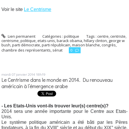
Voir le site
Le Centrisme
Lien permanent
Catégories :
politique
Tags :
centre
,
centriste
,
centrisme
,
politique
,
etats-unis
,
barack obama
,
hillary clinton
,
george w
bush
,
parti démocrate
,
parti républicain
,
maison blanche
,
congrès
,
chambre des représentants
,
sénat
0
mardi 07
janvier 2014
18h19
Le Centrisme dans le monde en 2014. Du renouveau
américain à l’émergence arabe
- Les Etats-Unis vont-ils trouver leur(s) centre(s)?
2014 sera une année importante pour le Centre aux Etats-
Unis.
Le système politique américain a été bâti par les Pères
fondateurs, à la fin du XVIII° siècle et au début du XIX° siècle,