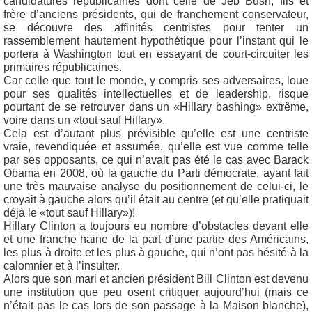
candidatures républicaines dont celle de Jeb Bush, fils et
frère d’anciens présidents, qui de franchement conservateur,
se découvre des affinités centristes pour tenter un
rassemblement hautement hypothétique pour l’instant qui le
portera à Washington tout en essayant de court-circuiter les
primaires républicaines.
Car celle que tout le monde, y compris ses adversaires, loue
pour ses qualités intellectuelles et de leadership, risque
pourtant de se retrouver dans un «Hillary bashing» extrême,
voire dans un «tout sauf Hillary».
Cela est d’autant plus prévisible qu’elle est une centriste
vraie, revendiquée et assumée, qu’elle est vue comme telle
par ses opposants, ce qui n’avait pas été le cas avec Barack
Obama en 2008, où la gauche du Parti démocrate, ayant fait
une très mauvaise analyse du positionnement de celui-ci, le
croyait à gauche alors qu’il était au centre (et qu’elle pratiquait
déjà le «tout sauf Hillary»)!
Hillary Clinton a toujours eu nombre d’obstacles devant elle
et une franche haine de la part d’une partie des Américains,
les plus à droite et les plus à gauche, qui n’ont pas hésité à la
calomnier et à l’insulter.
Alors que son mari et ancien président Bill Clinton est devenu
une institution que peu osent critiquer aujourd’hui (mais ce
n’était pas le cas lors de son passage à la Maison blanche),