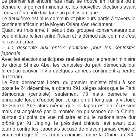
Le premier est encore rare mais se trouve en Tunisie où il
demeure largement minoritaire, les nouvelles élections ayant
consacré un pôle laïc face au parti islamique.
Le deuxième est plus commun et plusieurs partis à travers le
continent africain et le Moyen Orient s’en réclament.
Quant au troisième, il séduit des groupes conservateurs qui
veulent faire le lien entre l’Islam et la démocratie comme c’est
le cas au Liban.
> La descente aux enfers continue pour les centristes
japonais
Avec les élections anticipées réalisées par le premier ministre
de droite Shinzo Abe, les centristes du parti démocrate qui
furent au pouvoir il y a quelques années continuent à perdre
du terrain.
Le Parti démocrate libéral du premier ministre réélu à son
poste le 24 décembre, a obtenu 291 sièges alors que le Parti
démocrate (centriste) seulement 73 mais demeure la
principale force d’opposition ce qui en dit long sur la victoire
de Shinzo Abe alors même que le Japon est en récession
mais est angoissé par la montée en puissance de la Chine,
surtout du point de vue militaire et où le nationalisme dur
prôné par Xi Jinping, le président chinois, est avant tout
tourné contre les Japonais accusé de n’avoir jamais expié et
vraiment regretté les crimes commis contre la Chine au XX°