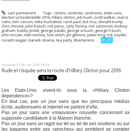
Lien permanent
Tags :
centre
,
centriste
,
centrisme
,
etats-unis
,
élection présidentielle 2016
,
hillary clinton
,
jeb bush
,
scott walker
,
marco
rubio
,
ben carson
,
mike huckabee
,
rand paul
,
ted cruz
,
donald trump
,
chris christie
,
john kasich
,
rick perry
,
carly fiorina
,
rick santorum
,
lindsey
graham
,
bobby jindal
,
george pataki
,
george w bush
,
george h bush
,
john mccain
,
mitt romney
,
bob erlich
,
jim gilmore
,
peter king
,
rick snyder
,
ronald reagan
,
barack obama
,
tea party
,
libertariens
0
vendredi 27
février 2015
11h14
Rude et risquée sera la route d’Hillary Clinton pour 2016
Les Etats-Unis vivent-ils sous la «Hillary Clinton
dependence»?
En tout cas, pas un jour sans que les principaux médias
écrits, audiovisuels et internet ne parlent d’elle.
Pas un jour sans une «mauvaise» nouvelle concernant sa
supposée candidature à la Maison blanche.
Pas un jour sans un ragot sur tel ou tel de ses soutiens ou sur
les bagarres entre ses «proches» qui semblent se compter