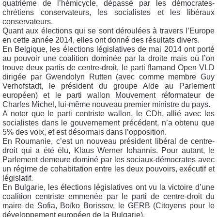
quatrième de l’hémicycle, dépassé par les démocrates-
chrétiens conservateurs, les socialistes et les libéraux
conservateurs.
Quant aux élections qui se sont déroulées à travers l’Europe
en cette année 2014, elles ont donné des résultats divers.
En Belgique, les élections législatives de mai 2014 ont porté
au pouvoir une coalition dominée par la droite mais où l’on
trouve deux partis de centre-droit, le parti flamand Open VLD
dirigée par Gwendolyn Rutten (avec comme membre Guy
Verhofstadt, le président du groupe Alde au Parlement
européen) et le parti wallon Mouvement réformateur de
Charles Michel, lui-même nouveau premier ministre du pays.
A noter que le parti centriste wallon, le CDh, allié avec les
socialistes dans le gouvernement précédent, n’a obtenu que
5% des voix, et est désormais dans l’opposition.
En Roumanie, c’est un nouveau président libéral de centre-
droit qui a été élu, Klaus Werner Iohannis. Pour autant, le
Parlement demeure dominé par les sociaux-démocrates avec
un régime de cohabitation entre les deux pouvoirs, exécutif et
législatif.
En Bulgarie, les élections législatives ont vu la victoire d’une
coalition centriste emmenée par le parti de centre-droit du
maire de Sofia, Boïko Borissov, le GERB (Citoyens pour le
développement européen de la Bulgarie).