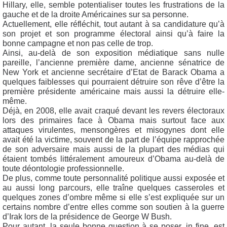
Hillary, elle, semble potentialiser toutes les frustrations de la
gauche et de la droite Américaines sur sa personne.
Actuellement, elle réfléchit, tout autant à sa candidature qu’à
son projet et son programme électoral ainsi qu’à faire la
bonne campagne et non pas celle de trop.
Ainsi, au-delà de son exposition médiatique sans nulle
pareille, l’ancienne première dame, ancienne sénatrice de
New York et ancienne secrétaire d’Etat de Barack Obama a
quelques faiblesses qui pourraient détruire son rêve d’être la
première présidente américaine mais aussi la détruire elle-
même.
Déjà, en 2008, elle avait craqué devant les revers électoraux
lors des primaires face à Obama mais surtout face aux
attaques virulentes, mensongères et misogynes dont elle
avait été la victime, souvent de la part de l’équipe rapprochée
de son adversaire mais aussi de la plupart des médias qui
étaient tombés littéralement amoureux d’Obama au-delà de
toute déontologie professionnelle.
De plus, comme toute personnalité politique aussi exposée et
au aussi long parcours, elle traîne quelques casseroles et
quelques zones d’ombre même si elle s’est expliquée sur un
certains nombre d’entre elles comme son soutien à la guerre
d’Irak lors de la présidence de George W Bush.
Pour autant, la seule bonne question à se poser, in fine, est