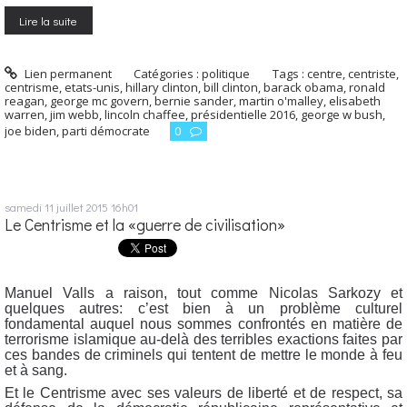
Lire la suite
Lien permanent
Catégories :
politique
Tags :
centre
,
centriste
,
centrisme
,
etats-unis
,
hillary clinton
,
bill clinton
,
barack obama
,
ronald
reagan
,
george mc govern
,
bernie sander
,
martin o'malley
,
elisabeth
warren
,
jim webb
,
lincoln chaffee
,
présidentielle 2016
,
george w bush
,
joe biden
,
parti démocrate
0
samedi 11
juillet 2015
16h01
Le Centrisme et la «guerre de civilisation»
Manuel Valls a raison, tout comme Nicolas Sarkozy et
quelques autres: c’est bien à un problème culturel
fondamental auquel nous sommes confrontés en matière de
terrorisme islamique au-delà des terribles exactions faites par
ces bandes de criminels qui tentent de mettre le monde à feu
et à sang.
Et le Centrisme avec ses valeurs de liberté et de respect, sa