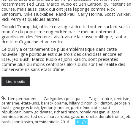
notamment Ted Cruz, Marco Rubio et Ben Carson, qui restent en
course, mais aussi ceux qui ont jeté l’éponge comme Rick
Santorum, Mike Huckabee, Rand Paul, Carly Fiorina, Scott Walker,
Rick Perry et quelques autres.
Donald Trump, lui, utilise ce virage à droite tout en surfant sur la
montée du populisme engendrée par le mécontentement
grandissant des électeurs vis-à-vis de la classe politique, tant à
droite qu’à gauche et au centre.
Ce qu’il y a certainement de plus emblématique dans cette
nouvelle ligne politique est que trois des candidats encore en
lisse, Jeb Bush, Marco Rubio et John Kasich, sont présentés
comme plus ou moins centristes alors qu’ils sont en réalité des
conservateurs sans états d’âme.
Lire la suite
Lien permanent
Catégories :
politique
Tags :
centre
,
centriste
,
centrisme
,
états-unis
,
barack obama
,
hillary clinton
,
bill clinton
,
george h
bush
,
george w bush
,
lyndon johnson
,
parti démocrate
,
parti
républicain
,
barry goldwater
,
richard nixon
,
ronald reagan
,
al gore
,
bernie sanders
,
ted cruz
,
marco rubio
,
gauche
,
droite
,
donald trump
,
jeb
bush
,
john kasich
,
présidentielle 2016
0