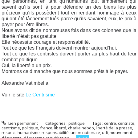
que personnes, en tant qu’humaines tout simplement qui
savent qu’ils sont là pour défendre un des biens les plus
précieux qu’ils possèdent tout en rendant hommage à ceux
qui ont été lâchement tués parce qu’ils savaient, eux, le prix à
payer pour être libres.
Nous avons dit de nombreuses fois dans ces colonnes que la
liberté n’était pas gratuite.
Elle nécessite courage et responsabilité.
Tout ce que les Français doivent montrer aujourd’hui.
Tout ce que les centristes doivent porter au plus haut de leur
combat politique.
Oui, la liberté a un prix.
Montrons ce dimanche que nous sommes prêts à le payer.
Alexandre Vatimbella
Voir le site
Le Centrisme
Lien permanent
Catégories :
politique
Tags :
centre
,
centriste
,
centrisme
,
politique
,
france
,
liberté
,
charlie hebdo
,
liberté de la presse
,
respect
,
humanisme
,
responsabilité
,
union nationale
,
udi
,
mouvement