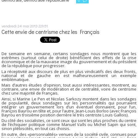
démocrate
,
démocratie républicaine
0
vendredi 24
mai 2013
22h51
Cette envie de centrisme chez les Français
De semaine en semaine, certains sondages nous montrent que les
extrêmes (surtout celui de droite) bénéficient des effets de la crise
économique et de la mauvaise image du gouvernement et du président
de la république pour progresser.
La réceptivité aux discours de plus en plus vindicatifs des deux fronts,
national et de gauche en est malheureusement un exemple
emblématique.
Mais d’autres études d’opinion, tout aussi intéressantes, montrent, au
contraire, une envie de modération et de centralité, voire de centrisme
chez une majorité de Français.
Ainsi, si Marine Le Pen et Nicolas Sarkozy montent dans les sondages
de popularité, deux sondages sur les personnalités qui pourraient
intégrer un gouvernement lors d’un éventuel donnaient, pour l’un,
François Bayrou en tête et, pour l’autre, Jean-Louis Borloo (avec François
Bayrou en troisième position derrière le très centriste Louis Gallois).
Du côté des socialistes, ce sont ceux qui sont les plus proches du centre
de l’échiquier politique comme Manuel Valls ou Michel Sapin qui sont,
sinon plébiscités, en tout cas choisis.
En outre, des «personnalités» venues de la société civile, connues pour