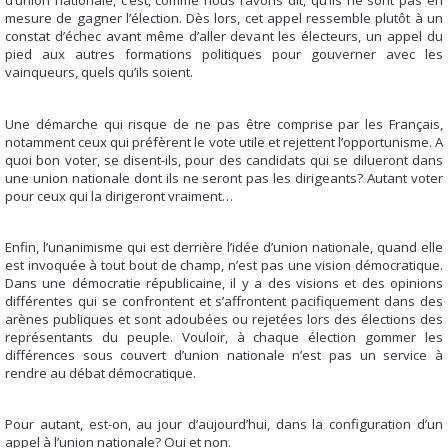
d’union nationale, c’est, comme nous l’avons dit, qu’ils ne sont pas en
mesure de gagner l’élection. Dès lors, cet appel ressemble plutôt à un
constat d’échec avant même d’aller devant les électeurs, un appel du
pied aux autres formations politiques pour gouverner avec les
vainqueurs, quels qu’ils soient.
Une démarche qui risque de ne pas être comprise par les Français,
notamment ceux qui préfèrent le vote utile et rejettent l’opportunisme. A
quoi bon voter, se disent-ils, pour des candidats qui se dilueront dans
une union nationale dont ils ne seront pas les dirigeants? Autant voter
pour ceux qui la dirigeront vraiment…
Enfin, l’unanimisme qui est derrière l’idée d’union nationale, quand elle
est invoquée à tout bout de champ, n’est pas une vision démocratique.
Dans une démocratie républicaine, il y a des visions et des opinions
différentes qui se confrontent et s’affrontent pacifiquement dans des
arènes publiques et sont adoubées ou rejetées lors des élections des
représentants du peuple. Vouloir, à chaque élection gommer les
différences sous couvert d’union nationale n’est pas un service à
rendre au débat démocratique.
Pour autant, est-on, au jour d’aujourd’hui, dans la configuration d’un
appel à l’union nationale? Oui et non.