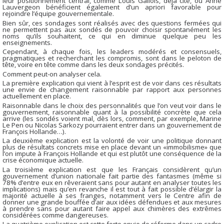
leur positionnement central, comme Louis Gallois, déjà cité, ou Anne
Lauvergeon bénéficient également d’un apriori favorable pour
rejoindre l’équipe gouvernementale.
Bien sûr, ces sondages sont réalisés avec des questions fermées qui
ne permettent pas aux sondés de pouvoir choisir spontanément les
noms qu’ils souhaitent, ce qui en diminue quelque peu les
enseignements.
Cependant, à chaque fois, les leaders modérés et consensuels,
pragmatiques et recherchant les compromis, sont dans le peloton de
tête, voire en tête comme dans les deux sondages précités.
Comment peut-on analyser cela.
La première explication qui vient à l’esprit est de voir dans ces résultats
une envie de changement raisonnable par rapport aux personnes
actuellement en place.
Raisonnable dans le choix des personnalités que l’on veut voir dans le
gouvernement, raisonnable quant à la possibilité concrète que cela
arrive (les sondés voient mal, dès lors, comment, par exemple, Marine
Le Pen ou Nicolas Sarkozy pourraient entrer dans un gouvernement de
François Hollande…).
La deuxième explication est la volonté de voir une politique donnant
plus de résultats concrets mise en place devant un «immobilisme» que
l’on impute à François Hollande et qui est plutôt une conséquence de la
crise économique actuelle.
La troisième explication est que les Français considèrent qu’un
gouvernement d’union nationale fait partie des fantasmes (même si
78% d’entre eux en rêveraient sans pour autant en analyser toutes les
implications) mais qu’en revanche il est tout à fait possible d’élargir la
majorité actuelle à ses franges, notamment vers le Centre afin de
donner une grande bouffée d’air aux idées défendues et aux mesures
à prendre sans pour autant faire appel aux chimères des extrêmes
considérées comme dangereuses.