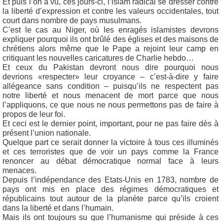
Et puis l’on a vu, ces jours-ci, l’islam radical se dresser contre
la liberté d’expression et contre les valeurs occidentales, tout
court dans nombre de pays musulmans.
C’est le cas au Niger, où les enragés islamistes devrons
expliquer pourquoi ils ont brûlé des églises et des maisons de
chrétiens alors même que le Pape a rejoint leur camp en
critiquant les nouvelles caricatures de Charlie hebdo…
Et ceux du Pakistan devront nous dire pourquoi nous
devrions «respecter» leur croyance – c’est-à-dire y faire
allégeance sans condition – puisqu’ils ne respectent pas
notre liberté et nous menacent de mort parce que nous
l’appliquons, ce que nous ne nous permettons pas de faire à
propos de leur foi.
Et ceci est le dernier point, important, pour ne pas faire dès à
présent l’union nationale.
Quelque part ce serait donner la victoire à tous ces illuminés
et ces terroristes que de voir un pays comme la France
renoncer au débat démocratique normal face à leurs
menaces.
Depuis l’indépendance des Etats-Unis en 1783, nombre de
pays ont mis en place des régimes démocratiques et
républicains tout autour de la planète parce qu’ils croient
dans la liberté et dans l’humain.
Mais ils ont toujours su que l’humanisme qui préside à ces