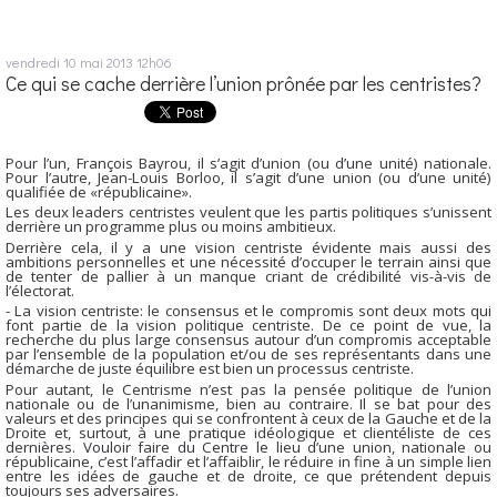
vendredi 10
mai 2013
12h06
Ce qui se cache derrière l’union prônée par les centristes?
Pour l’un, François Bayrou, il s’agit d’union (ou d’une unité) nationale.
Pour l’autre, Jean-Louis Borloo, il s’agit d’une union (ou d’une unité)
qualifiée de «républicaine».
Les deux leaders centristes veulent que les partis politiques s’unissent
derrière un programme plus ou moins ambitieux.
Derrière cela, il y a une vision centriste évidente mais aussi des
ambitions personnelles et une nécessité d’occuper le terrain ainsi que
de tenter de pallier à un manque criant de crédibilité vis-à-vis de
l’électorat.
- La vision centriste: le consensus et le compromis sont deux mots qui
font partie de la vision politique centriste. De ce point de vue, la
recherche du plus large consensus autour d’un compromis acceptable
par l’ensemble de la population et/ou de ses représentants dans une
démarche de juste équilibre est bien un processus centriste.
Pour autant, le Centrisme n’est pas la pensée politique de l’union
nationale ou de l’unanimisme, bien au contraire. Il se bat pour des
valeurs et des principes qui se confrontent à ceux de la Gauche et de la
Droite et, surtout, à une pratique idéologique et clientéliste de ces
dernières. Vouloir faire du Centre le lieu d’une union, nationale ou
républicaine, c’est l’affadir et l’affaiblir, le réduire in fine à un simple lien
entre les idées de gauche et de droite, ce que prétendent depuis
toujours ses adversaires.