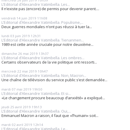
mercredi 26
juin 2019
10h39
L’Editorial d’Alexandre Vatimbella. Les...
Il n’existe pas (encore) de permis pour devenir parent....
vendredi 14
juin 2019
11h08
L’Editorial d’Alexandre Vatimbella. Populisme,...
Deux guerres mondiales n’ont pas réussi à tuer la...
lundi 03
juin 2019
12h31
L’Editorial d’Alexandre Vatimbella. Tienanmen...
1989 est cette année cruciale pour notre deuxième...
dimanche 26
mai 2019
13h37
L’Editorial d’Alexandre Vatimbella. Les ombres...
Certains observateurs de la vie politique ont ressorti...
mercredi 22
mai 2019
10h47
L’Editorial d’Alexandre Vatimbella. Non, Macron...
Une chaîne de télévision du service public s’est demandée...
mardi 07
mai 2019
19h50
L’Editorial d’Alexandre Vatimbella. Et si...
«Le changement procure beaucoup d’anxiété» a expliqué...
jeudi 25
avril 2019
19h13
L’Editorial d’Alexandre Vatimbella. Oui,...
Emmanuel Macron a raison, il faut que «l’humain» soit...
mardi 02
avril 2019
12h14
L’Editorial d’Alexandre Vatimbella. Le...