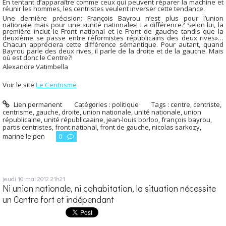
En tentant d’apparaître comme ceux qui peuvent réparer la machine et
réunir les hommes, les centristes veulent inverser cette tendance.
Une dernière précision: François Bayrou n’est plus pour l’union
nationale mais pour une «unité nationale»! La différence? Selon lui, la
première inclut le Front national et le Front de gauche tandis que la
deuxième se passe entre réformistes républicains des deux rives»…
Chacun appréciera cette différence sémantique. Pour autant, quand
Bayrou parle des deux rives, il parle de la droite et de la gauche. Mais
où est donc le Centre?!
Alexandre Vatimbella
Voir le site
Le Centrisme
Lien permanent
Catégories :
politique
Tags :
centre
,
centriste
,
centrisme
,
gauche
,
droite
,
union nationale
,
unité nationale
,
union
républicaine
,
unité républicaaine
,
jean-louis borloo
,
françois bayrou
,
partis centristes
,
front national
,
front de gauche
,
nicolas sarkozy
,
marine le pen
0
jeudi 10
mai 2012
21h21
Ni union nationale, ni cohabitation, la situation nécessite
un Centre fort et indépendant