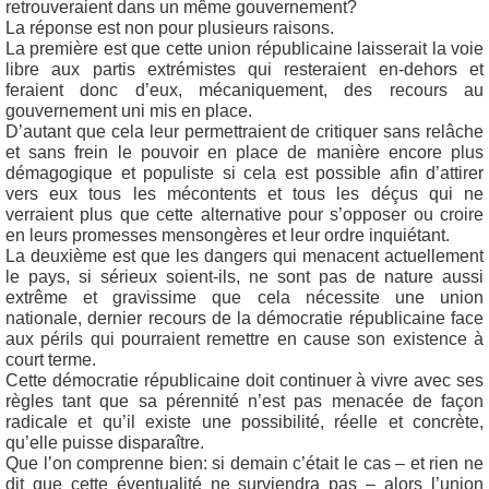
retrouveraient dans un même gouvernement?
La réponse est non pour plusieurs raisons.
La première est que cette union républicaine laisserait la voie
libre aux partis extrémistes qui resteraient en-dehors et
feraient donc d’eux, mécaniquement, des recours au
gouvernement uni mis en place.
D’autant que cela leur permettraient de critiquer sans relâche
et sans frein le pouvoir en place de manière encore plus
démagogique et populiste si cela est possible afin d’attirer
vers eux tous les mécontents et tous les déçus qui ne
verraient plus que cette alternative pour s’opposer ou croire
en leurs promesses mensongères et leur ordre inquiétant.
La deuxième est que les dangers qui menacent actuellement
le pays, si sérieux soient-ils, ne sont pas de nature aussi
extrême et gravissime que cela nécessite une union
nationale, dernier recours de la démocratie républicaine face
aux périls qui pourraient remettre en cause son existence à
court terme.
Cette démocratie républicaine doit continuer à vivre avec ses
règles tant que sa pérennité n’est pas menacée de façon
radicale et qu’il existe une possibilité, réelle et concrète,
qu’elle puisse disparaître.
Que l’on comprenne bien: si demain c’était le cas – et rien ne
dit que cette éventualité ne surviendra pas – alors l’union