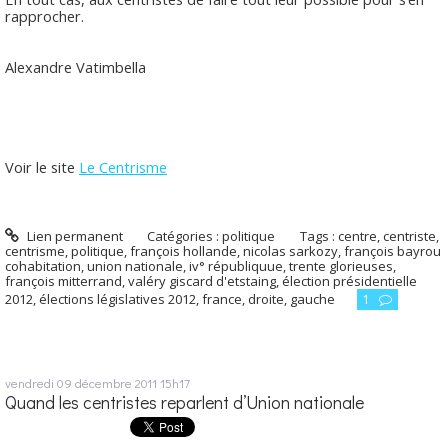
rapprocher.
Alexandre Vatimbella
Voir le site
Le Centrisme
Lien permanent
Catégories :
politique
Tags :
centre
,
centriste
,
centrisme
,
politique
,
françois hollande
,
nicolas sarkozy
,
françois bayrou
cohabitation
,
union nationale
,
iv° républiquue
,
trente glorieuses
,
françois mitterrand
,
valéry giscard d'etstaing
,
élection présidentielle
2012
,
élections législatives 2012
,
france
,
droite
,
gauche
1
vendredi 09
décembre 2011
15h17
Quand les centristes reparlent d’Union nationale