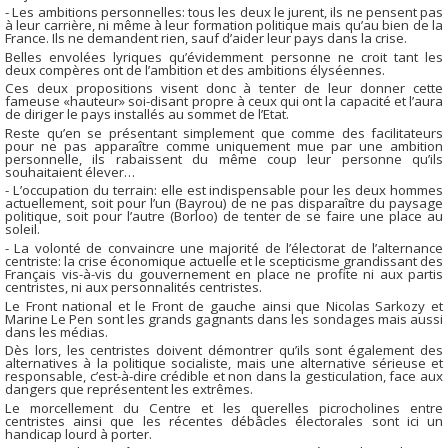
- Les ambitions personnelles: tous les deux le jurent, ils ne pensent pas
à leur carrière, ni même à leur formation politique mais qu’au bien de la
France. Ils ne demandent rien, sauf d’aider leur pays dans la crise.
Belles envolées lyriques qu’évidemment personne ne croit tant les
deux compères ont de l’ambition et des ambitions élyséennes.
Ces deux propositions visent donc à tenter de leur donner cette
fameuse «hauteur» soi-disant propre à ceux qui ont la capacité et l’aura
de diriger le pays installés au sommet de l’Etat.
Reste qu’en se présentant simplement que comme des facilitateurs
pour ne pas apparaître comme uniquement mue par une ambition
personnelle, ils rabaissent du même coup leur personne qu’ils
souhaitaient élever…
- L’occupation du terrain: elle est indispensable pour les deux hommes
actuellement, soit pour l’un (Bayrou) de ne pas disparaître du paysage
politique, soit pour l’autre (Borloo) de tenter de se faire une place au
soleil.
- La volonté de convaincre une majorité de l’électorat de l’alternance
centriste: la crise économique actuelle et le scepticisme grandissant des
Français vis-à-vis du gouvernement en place ne profite ni aux partis
centristes, ni aux personnalités centristes.
Le Front national et le Front de gauche ainsi que Nicolas Sarkozy et
Marine Le Pen sont les grands gagnants dans les sondages mais aussi
dans les médias.
Dès lors, les centristes doivent démontrer qu’ils sont également des
alternatives à la politique socialiste, mais une alternative sérieuse et
responsable, c’est-à-dire crédible et non dans la gesticulation, face aux
dangers que représentent les extrêmes.
Le morcellement du Centre et les querelles picrocholines entre
centristes ainsi que les récentes débâcles électorales sont ici un
handicap lourd à porter.