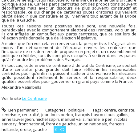
La quatrième explication est cette forte envie de réforme dans un cadre
politique apaisé. Car les partis centristes ont des propositions souvent
décoiffantes mais avec un discours (le plus souvent) constructif et
responsable, ce qui change de certaines joutes oratoires qui veulent
plutôt démolir que construire et qui viennent tout autant de la Droite
que de la Gauche.
Toutes ces raisons sont positives mais sont, une nouvelle fois,
paradoxales avec le comportement électoral des Français. Voici un an,
ils ont infligés un camouflet aux partis centristes, que ce soit lors de
l’élection présidentielle que de l’élection législative.
A moins que l’on voit cela en renversant la perspective. Il s’agirait alors
moins d’un détournement de l’électorat envers les centristes que
l’incapacité de ces derniers de proposer un projet et un rassemblement
politique crédibles, tant ils sont plus occupés à se tirer dans les pattes
qu’à résoudre les problèmes des Français.
En tout cas, cette envie de centrisme à défaut du Centrisme, ce souhait
d’une centralité plus grande doit faire réfléchir les responsables
centristes pour qu’enfin ils puissent s’atteler à convaincre les électeurs
qu’ils possèdent réellement le sérieux et la responsabilité, deux
qualités essentielles pour gouverner un grand pays comme la France.
Alexandre Vatimbella
Voir le site
Le Centrisme
Lien permanent
Catégories :
politique
Tags :
centre
,
centriste
,
centrisme
,
centralité
,
jean-louis borloo
,
françois bayrou
,
louis gallois
,
anne lauvergeon
,
michel sapin
,
manuel valls
,
marine le pen
,
nicolas
sarkozy
,
front national
,
front de gauche
,
union nationale
,
françois
hollande
,
droite
,
gauche
0