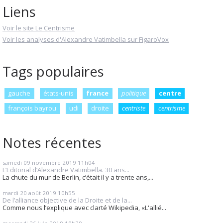
Liens
Voir le site Le Centrisme
Voir les analyses d'Alexandre Vatimbella sur FigaroVox
Tags populaires
gauche
états-unis
france
politique
centre
françois bayrou
udi
droite
centriste
centrisme
Notes récentes
samedi 09
novembre 2019
11h04
L’Editorial d’Alexandre Vatimbella. 30 ans...
La chute du mur de Berlin, c’était il y a trente ans,...
mardi 20
août 2019
10h55
De l’alliance objective de la Droite et de la...
Comme nous l’explique avec clarté Wikipedia, «L'allié...