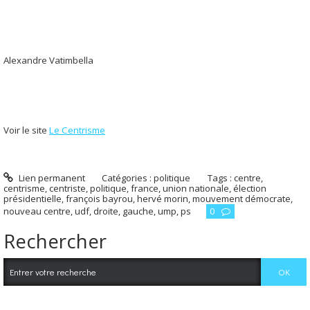
Alexandre Vatimbella
Voir le site
Le Centrisme
Lien permanent
Catégories :
politique
Tags :
centre
,
centrisme
,
centriste
,
politique
,
france
,
union nationale
,
élection
présidentielle
,
françois bayrou
,
hervé morin
,
mouvement démocrate
,
nouveau centre
,
udf
,
droite
,
gauche
,
ump
,
ps
0
Rechercher