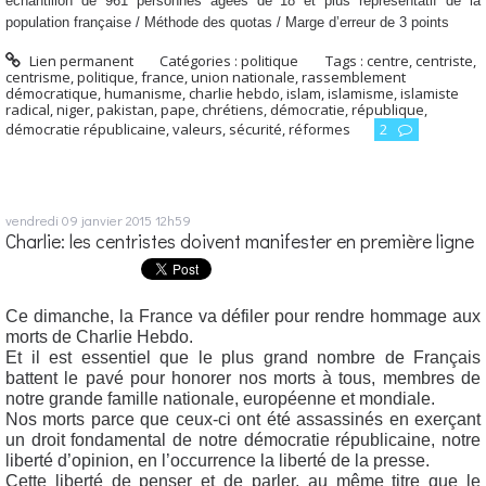
échantillon de 961 personnes âgées de 18 et plus représentatif de la
population française / Méthode des quotas / Marge d’erreur de 3 points
Lien permanent
Catégories :
politique
Tags :
centre
,
centriste
,
centrisme
,
politique
,
france
,
union nationale
,
rassemblement
démocratique
,
humanisme
,
charlie hebdo
,
islam
,
islamisme
,
islamiste
radical
,
niger
,
pakistan
,
pape
,
chrétiens
,
démocratie
,
république
,
démocratie républicaine
,
valeurs
,
sécurité
,
réformes
2
vendredi 09
janvier 2015
12h59
Charlie: les centristes doivent manifester en première ligne
Ce dimanche, la France va défiler pour rendre hommage aux
morts de Charlie Hebdo.
Et il est essentiel que le plus grand nombre de Français
battent le pavé pour honorer nos morts à tous, membres de
notre grande famille nationale, européenne et mondiale.
Nos morts parce que ceux-ci ont été assassinés en exerçant
un droit fondamental de notre démocratie républicaine, notre
liberté d’opinion, en l’occurrence la liberté de la presse.
Cette liberté de penser et de parler, au même titre que le