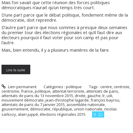
Mais l’on savait que cette réunion des forces politiques
démocratiques n’aurait qu’un temps très court.
D’une part parce que le débat politique, fondement même de la
démocratie, doit reprendre.
D’autre part parce que nous sommes à presque deux semaines
du premier tour des élections régionales et qu’il faut dire aux
électeurs pourquoi il faut voter pour son camp et pas pour
l’autre.
Mais, bien entendu, il y a plusieurs manières de la faire.
Lire la suite
Lien permanent
Catégories :
politique
Tags :
centre
,
centriste
,
centrisme
,
france
,
politique
,
attentat terroriste
,
attentats de paris
,
attentats de paris du 13 novembre 2015
,
droite
,
gauche
,
lr
,
udi
,
mouvement démocrate
,
jean-christophe lagarde
,
françois bayrou
,
attentats de paris du 7 janvier 2015
,
assemblée nationale
,
gouvernement
,
démocratie
,
république
,
union nationale
,
nicolas
sarkozy
,
alain juppé
,
élections régionales 2015
0